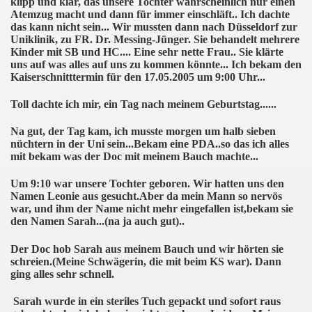
klipp und klar, das unsere Tochter wahrscheinlich nur einen
Atemzug macht und dann für immer einschläft.. Ich dachte
das kann nicht sein... Wir mussten dann nach Düsseldorf zur
Uniklinik, zu FR. Dr. Messing-Jünger. Sie behandelt mehrere
Kinder mit SB und HC.... Eine sehr nette Frau.. Sie klärte
uns auf was alles auf uns zu kommen könnte... Ich bekam den
Kaiserschnitttermin für den 17.05.2005 um 9:00 Uhr...
Toll dachte ich mir, ein Tag nach meinem Geburtstag......
Na gut, der Tag kam, ich musste morgen um halb sieben
nüchtern in der Uni sein...Bekam eine PDA..so das ich alles
mit bekam was der Doc mit meinem Bauch machte...
Um 9:10 war unsere Tochter geboren. Wir hatten uns den
Namen Leonie aus gesucht.Aber da mein Mann so nervös
war, und ihm der Name nicht mehr eingefallen ist,bekam sie
den Namen Sarah...(na ja auch gut)..
Der Doc hob Sarah aus meinem Bauch und wir hörten sie
schreien.(Meine Schwägerin, die mit beim KS war). Dann
ging alles sehr schnell.
Sarah wurde in ein steriles Tuch gepackt und sofort raus